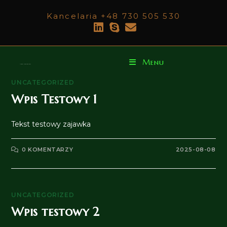
Skip
Kancelaria +48 730 505 530
to
content
Menu
Anna Szymczak
UNCATEGORIZED
Wpis Testowy 1
Tekst testowy zajawka
0 KOMENTARZY
2025-08-08
UNCATEGORIZED
Wpis testowy 2