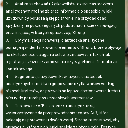
2. Analiza zachowań użytkowników: dzięki ciasteczkom
analitycznym można zbierać informacje o sposobie, w jaki
użytkownicy poruszają się po stronie, na przykład czas
spędzony na poszczególnych podstronach, ścieżki nawigacji
oraz miejsca, w których opuszczają Stronę.
3. Optymalizacja konwersji: ciasteczka analityczne
pomagają w identyfikowaniu elementów Strony, które wpływają
na skuteczność osiągania celów biznesowych, takich jak
rejestracja, złożenie zamówienia czy wypełnienie formularza
kontaktowego.
4. Segmentacja użytkowników: użycie ciasteczek
analitycznych umożliwia grupowanie użytkowników według
różnych kryteriów, co pozwala na lepsze dostosowanie treści i
oferty, do potrzeb poszczególnych segmentów.
5. Testowanie A/B: ciasteczka analityczne są
wykorzystywane do przeprowadzania testów A/B, które
polegają na porównaniu dwóch wersji Strony internetowej, aby
sprawdzić, która z nich lepiej spełnia założone cele. Testy te