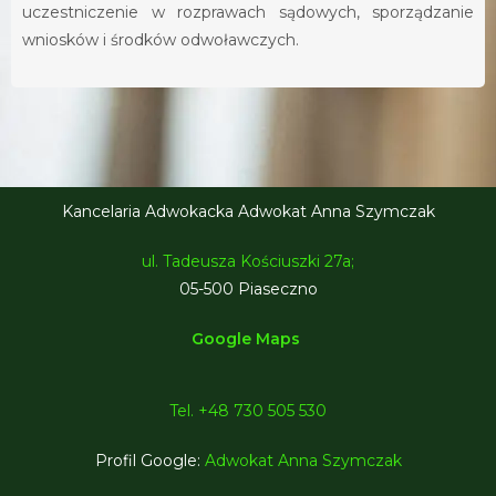
uczestniczenie w rozprawach sądowych, sporządzanie
wniosków i środków odwoławczych.
Kancelaria Adwokacka Adwokat Anna Szymczak
ul. Tadeusza Kościuszki 27a;
05-500 Piaseczno
Google Maps
Tel. +48 730 505 530
Profil Google:
Adwokat Anna Szymczak