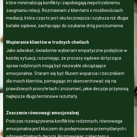
które minimalizują konflikty i zapobiegają niepotrzebnemu
zaognianiu relacji. Rozmawiam z klientami o możliwościach
mediacji, która często jest skuteczniejsza i szybsza niż długie
batalie sądowe, zachęcając do szukania dróg porozumienia.
Wspieranie klientów w trudnych chwilach
Jako adwokat, świadomie wybieram empatyczne podejście w
każdej sytuacji, rozumiejąc, że procesy sądowe dotyczące
spraw rodzinnych mogą być niezwykle obciążające
emocjonalnie. Staram się być filurem wsparcia i rzecznikiem
dla moich klientów, pomagając im skoncentrować się na
prawdziwych priorytetach i zrozumieć, jakie decyzje przyniosą
najlepsze długoterminowe rezultaty.
Znaczenie równowagi emocjonalnej
Podczas rozwiązywania konfliktów rodzinnych, równowaga
emocjonalna jest kluczem do podejmowania przemyślanych i
odpowiedzialnych decyzji. Rozmawiając z klientem o