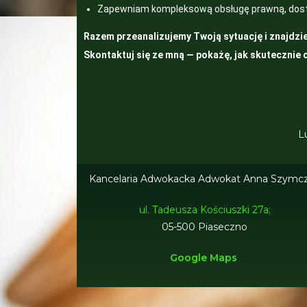
Zapewniam kompleksową obsługę prawną, dostos
Razem przeanalizujemy Twoją sytuację i znajdzi
Skontaktuj się ze mną — pokażę, jak skutecznie 
L
Kancelaria Adwokacka Adwokat Anna Szymc
ul. Tadeusza Kościuszki 27a;
05-500 Piaseczno
Google Maps