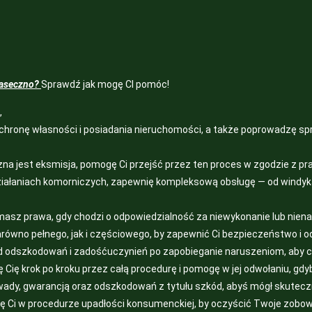
iaseczno?
Sprawdź jak mogę CI pomóc!
,
hronę własności i posiadania nieruchomości, a także poprowadzę spr
czna jest eksmisja, pomogę Ci przejść przez ten proces w zgodzie z 
działaniach komorniczych, zapewnię kompleksową obsługę — od windyk
e masz prawa, gdy chodzi o odpowiedzialność za niewykonanie lub nie
ówno pełnego, jak i częściowego, by zapewnić Ci bezpieczeństwo i o
 odszkodowań i zadośćuczynień po zapobieganie naruszeniom, aby chr
 Cię krok po kroku przez całą procedurę i pomogę w jej odwołaniu, gdy
ady, gwarancją oraz odszkodowań z tytułu szkód, abyś mógł skutecz
ę Ci w procedurze upadłości konsumenckiej, by oczyścić Twoje zobow