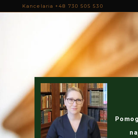
Kancelaria +48 730 505 530
Anna Szymczak
Pomog
na