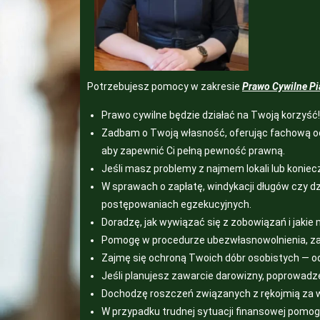
Potrzebujesz pomocy w zakresie
Prawo Cywilne P
Prawo cywilne będzie działać na Twoją korzyść!
Zadbam o Twoją własność, oferując fachową oc
aby zapewnić Ci pełną pewność prawną.
Jeśli masz problemy z najmem lokali lub konie
W sprawach o zapłatę, windykacji długów czy 
postępowaniach egzekucyjnych.
Doradzę, jak wywiązać się z zobowiązań i jaki
Pomogę w procedurze ubezwłasnowolnienia, zar
Zajmę się ochroną Twoich dóbr osobistych — od
Jeśli planujesz zawarcie darowizny, poprowadzę
Dochodzę roszczeń związanych z rękojmią za w
W przypadku trudnej sytuacji finansowej pomog