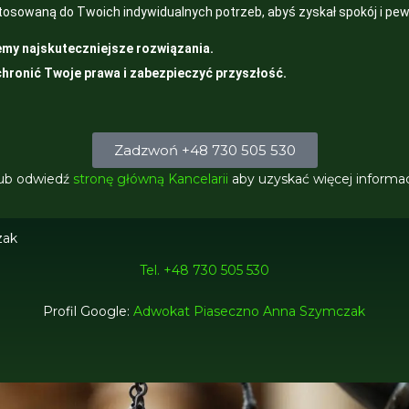
owaną do Twoich indywidualnych potrzeb, abyś zyskał spokój i pew
emy najskuteczniejsze rozwiązania.
chronić Twoje prawa i zabezpieczyć przyszłość.
Zadzwoń +48 730 505 530
ub odwiedź
stronę główną Kancelarii
aby uzyskać więcej informacj
zak
Tel. +48 730 505 530
Profil Google:
Adwokat Piaseczno Anna Szymczak